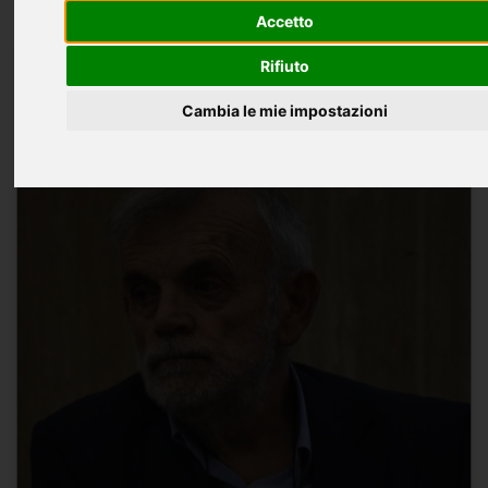
Accetto
Rifiuto
«
1
2
3
4
5
...
13
»
Cambia le mie impostazioni