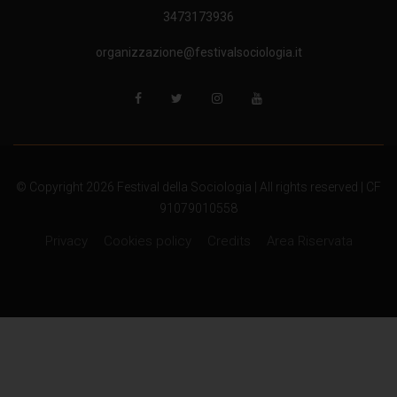
3473173936
organizzazione@festivalsociologia.it
© Copyright 2026 Festival della Sociologia | All rights reserved | CF
91079010558
Privacy
Cookies policy
Credits
Area Riservata