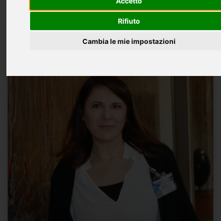
Accetto
Rifiuto
«
1
...
9
10
11
12
13
»
Cambia le mie impostazioni