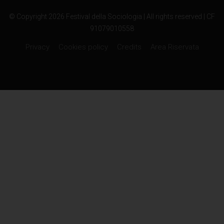
© Copyright 2026 Festival della Sociologia | All rights reserved | CF
91079010558
Privacy
Cookies policy
Credits
Area Riservata