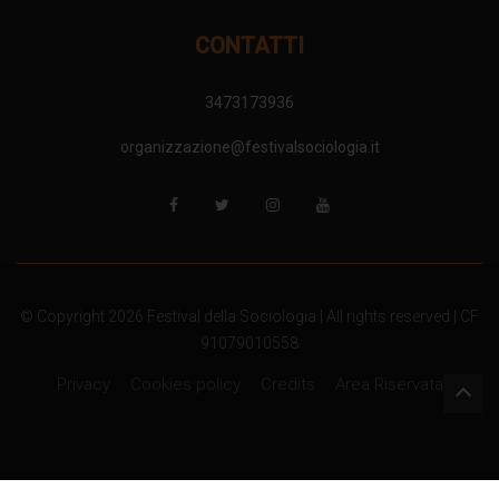
CONTATTI
3473173936
organizzazione@festivalsociologia.it
© Copyright 2026 Festival della Sociologia | All rights reserved | CF
91079010558
Privacy
Cookies policy
Credits
Area Riservata