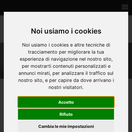
Area soci
Noi usiamo i cookies
Noi usiamo i cookies e altre tecniche di
STATUTO E REGOLAMENTI
tracciamento per migliorare la tua
esperienza di navigazione nel nostro sito,
per mostrarti contenuti personalizzati e
Home
Associazione
Statuto e regolamenti
annunci mirati, per analizzare il traffico sul
nostro sito, e per capire da dove arrivano i
nostri visitatori.
Lo Statuto dell'Associazione per il Festival della Sociologia è stato
Accetto
stipulato per la prima volta il 2/10/2019 e registrato il 18/10/2019
presso lo studio notaio Duranti di Perugia. Il 5 febbraio 2020,
Rifiuto
sempre presso codesto studio, lo statuto è stato modificato come
dai documenti che seguono e che sono quelli attualmente in
Cambia le mie impostazioni
vigore.