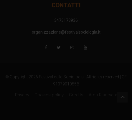
CONTATTI
3473173936
organizzazione@festivalsociologia.it
© Copyright 2026 Festival della Sociologia | All rights reserved | CF
91079010558
Privacy
Cookies policy
Credits
Area Riservata