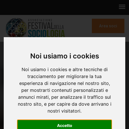
Area soci
“PRESTARE ATTENZIONE E
Noi usiamo i cookies
CURA ALL'ESISTENTE, NON È
RINUNCIARE A SÉ STESSI, MA È
Noi usiamo i cookies e altre tecniche di
UN MODO IN
tracciamento per migliorare la tua
esperienza di navigazione nel nostro sito,
CONTROTENDENZA,
per mostrarti contenuti personalizzati e
CORAGGIOSO E INTELLIGENTE
annunci mirati, per analizzare il traffico sul
PER CONTINUARE A FIORIRE”.
nostro sito, e per capire da dove arrivano i
DIECI ANNI DI FESTIVAL DELLA
nostri visitatori.
SOCIOLOGIA. INTERVISTA A
Accetto