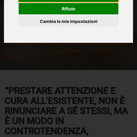
SABINA CURTI, DIRETTRICE
SCIENTIFICA
Rifiuto
Cambia le mie impostazioni
Home
News
Festival
“Prestare attenzione e cura all'esistente, non è rinunciare a
sé stessi, ma è un modo in controtendenza, coraggioso e
intelligente per continuare a fiorire”. Dieci anni di Festival
della Sociologia. Intervista a Sabina Curti, Direttrice
scientifica
“PRESTARE ATTENZIONE E
CURA ALL'ESISTENTE, NON È
RINUNCIARE A SÉ STESSI, MA
È UN MODO IN
CONTROTENDENZA,